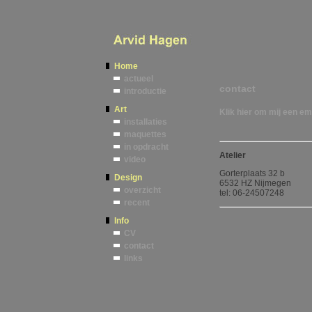
Home
actueel
contact
introductie
Art
Klik hier om mij een em
installaties
maquettes
in opdracht
Atelier
video
Gorterplaats 32 b
Design
6532 HZ Nijmegen
overzicht
tel: 06-24507248
recent
Info
CV
contact
links