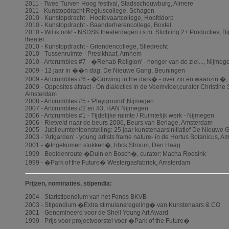
2011 - Twee Turven Hoog festival, Stadsschouwburg, Almere
2011 - Kunstopdracht Regiuscollege, Schagen
2010 - Kunstopdracht - Hoofdvaartcollege, Hoofddorp
2010 - Kunstopdracht - Baanderherencollege, Boxtel
2010 - Wil ik ook! - NSDSK theaterdagen i.s.m. Stichting 2+ Producties, Bi
theater
2010 - Kunstopdracht - Griendencollege, Sliedrecht
2010 - Tussenruimte - Presikhaaf, Arnhem
2010 - Artcrumbles #7 - �Rehab Religion' - honger van de ziel..., Nijmeg
2009 - 12 jaar in ��n dag, De Nieuwe Gang, Beuningen
2009 - Artcrumbles #6 - �Growing in the dark� - over zin en waanzin �
2009 - Opposites attract - On dialectics in de Veemvloer,curator Christine
Amsterdam
2008 - Artcrumbles #5 - 'Playground',Nijmegen
2007 - Artcrumbles #2 en #3, HAN Nijmegen
2006 - Artcrumbles #1 - Tijdelijke ruimte / Ruimtelijk werk - Nijmegen
2006 - Rietveld naar de beurs 2006, Beurs van Berlage, Amsterdam
2005 - Jubileumtentoonstelling: 25 jaar kunstenaarsinitiatief De Nieuwe
2003 - 'Artgarden' - young artists frame nature- in de Hortus Botanicus, 
2001 - �Ingekomen stukken�, hbck Stroom, Den Haag
1999 - Beeldenroute �Duin en Bosch�, curator: Macha Roesink
1999 - �Park of the Future� Westergasfabriek, Amsterdam
Prijzen, nominaties, stipendia:
2004 - Startstipendium van het Fonds BKVB
2003 - Stipendium �Extra stimulansregeling� van Kunstenaars & CO
2001 - Genomineerd voor de Shell Young Art Award
1999 - Prijs voor projectvoorstel voor �Park of the Future�