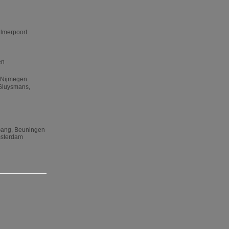
jlmerpoort
en
, Nijmegen
 Sluysmans,
 Gang, Beuningen
Amsterdam