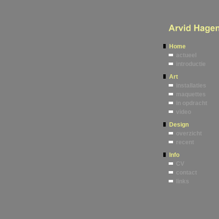
Home
actueel
introductie
Art
installaties
maquettes
in opdracht
video
Design
overzicht
recent
Info
CV
contact
links