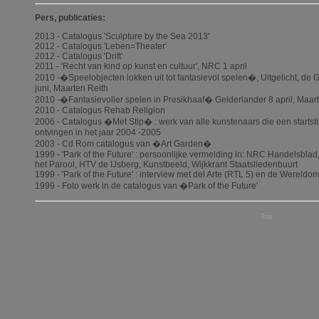
Pers, publicaties:
2013 - Catalogus 'Sculpture by the Sea 2013'
2012 - Catalogus 'Leben=Theater'
2012 - Catalogus 'Drift'
2011 - 'Recht van kind op kunst en cultuur', NRC 1 april
2010 -�Speelobjecten lokken uit tot fantasievol spelen�, Uitgelicht, de 
juni, Maarten Reith
2010 -�Fantasievoller spelen in Presikhaaf� Gelderlander 8 april, Maar
2010 - Catalogus Rehab Religion
2006 - Catalogus �Met Stip� : werk van alle kunstenaars die een starts
ontvingen in het jaar 2004 -2005
2003 - Cd Rom catalogus van �Art Garden�
1999 - 'Park of the Future' : persoonlijke vermelding in: NRC Handelsblad,
het Parool, HTV de IJsberg, Kunstbeeld, Wijkkrant Staatsliedenbuurt
1999 - 'Park of the Future' : interview met del Arte (RTL 5) en de Wereldo
1999 - Foto werk in de catalogus van �Park of the Future'
Top