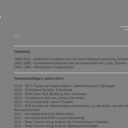
vandaa
upd
CV
Opleiding:
1996-2001 - Autonoom sculptuur aan de Gerrit Rietveld academie, Amst
1995-1996 - Kunstwetenschappen aan de universiteit van Lund, Zweden
1993-1995 - Billedskolen Kopenhagen
Tentoonstellingen, opdrachten:
2018 - 99+1 'Kunst van eigen bodem', Valkhofmuseum, Nijmegen
2016 - Schokland Scratch, Schokland.
2014 - Artoll Zwei Null, Bedburg Hau, Germany
2013 - Sculpture by the sea, Aarhus Denmark
2012 - Art-crumbles#9 Leben=Theater
2012 - Drift Kunstroute Waterloopbos Marknesse, curator Karin van der M
Rerunproducties
2012 - Kunstopdracht Ubo Winschoten
2011 - Kunstopdracht RSG Levant Harderwijk
2011 - Twee Turven Hoog festival, de Toneelschuur, Haarlem
2011 - Twee Turven Hoog festival, Bijlmerpoort theater