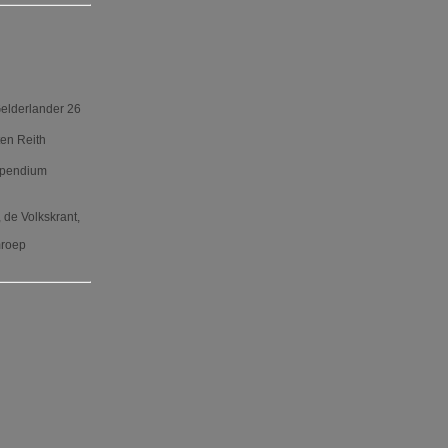
Gelderlander 26
ten Reith
tipendium
 de Volkskrant,
mroep