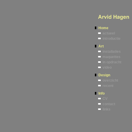
Home
actueel
introductie
Art
installaties
maquettes
in opdracht
video
Design
overzicht
recent
Info
CV
contact
links