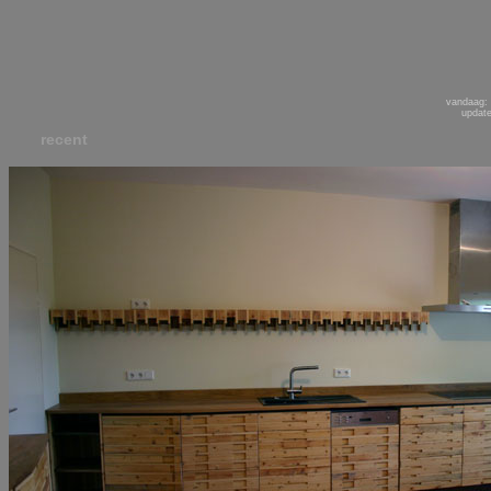
vandaag: 
update
recent