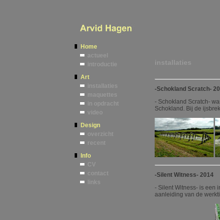
Home
actueel
installaties
introductie
Art
installaties
-Schokland Scratch- 2
maquettes
- Schokland Scratch- wa
in opdracht
Schokland. Bij de ijsbre
video
Design
overzicht
recent
Info
CV
contact
-Silent Witness- 2014
links
- Silent Witness- is een
aanleiding van de werktit